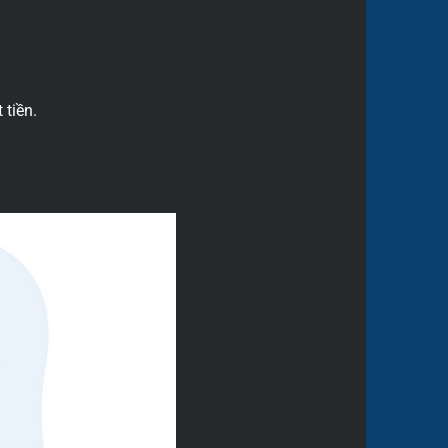
 tiền.