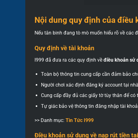
Nội dung quy định của điều 
Nếu tân binh đang tò mò muốn hiểu rõ về các đ
Quy định về tài khoản
I999 đã đưa ra các quy định về
điều khoản sử 
Toàn bộ thông tin cung cấp cần đảm bảo ch
Người chơi xác định đăng ký account tại nhà
Cung cấp đầy đủ các giấy tờ tùy thân để có
Tự giác bảo vệ thông tin đăng nhập tài khoả
>> Danh mục:
Tin Tức I999
Điều khoản sử dụng về nạp rút tiền tạ