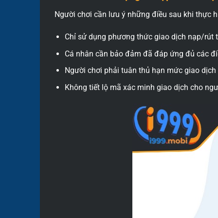
Người chơi cần lưu ý những điều sau khi thực h
Chỉ sử dụng phương thức giao dịch nạp/rút 
Cá nhân cần bảo đảm đã đáp ứng đủ các điều 
Người chơi phải tuân thủ hạn mức giao dịch tố
Không tiết lộ mã xác minh giao dịch cho ngư