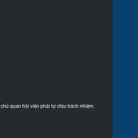
 chủ quan hội viên phải tự chịu trách nhiệm.