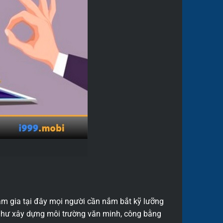
am gia tại đây mọi người cần nắm bắt kỹ lưỡng
như xây dựng môi trường văn minh, công bằng