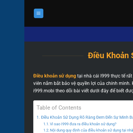
Bỏ
qua
nội
dung
Điều Khoản 
Điều khoản sử dụng
tại nhà cái I999 thực tế rấ
viên nắm bắt bảo vệ quyền lợi của chính mình.
i999.mobi theo dõi bài viết dưới đây để biết đ
Table of Contents
Điều Khoản Sử Dụng Rõ Ràng Đem Đến Sự Minh Bạ
Vì sao I999 đưa ra điều khoản sử dụng?
Nội dung quy định của điều khoản sử dụng tại nhà