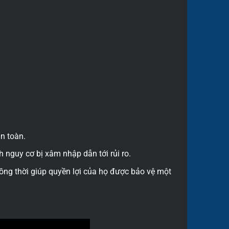
an toàn.
 nguy cơ bị xâm nhập dẫn tới rủi ro.
ồng thời giúp quyền lợi của họ được bảo vệ một