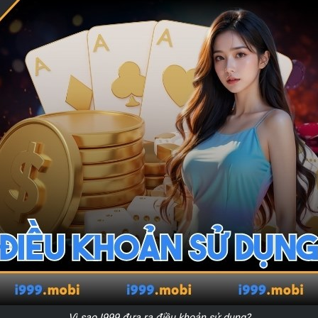
Vì sao I999 đưa ra điều khoản sử dụng?