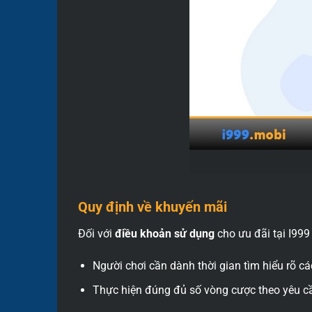
Quy định về khuyến mãi
Đối với
điều khoản sử dụng
cho ưu đãi tại I99
Người chơi cần dành thời gian tìm hiểu rõ cá
Thực hiện đúng đủ số vòng cược theo yêu 