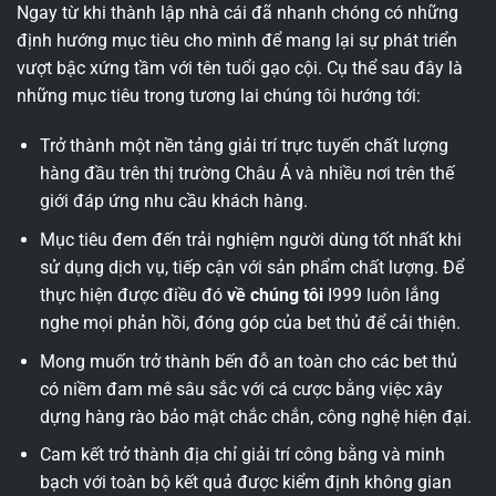
Ngay từ khi thành lập nhà cái đã nhanh chóng có những
định hướng mục tiêu cho mình để mang lại sự phát triển
vượt bậc xứng tầm với tên tuổi gạo cội. Cụ thể sau đây là
những mục tiêu trong tương lai chúng tôi hướng tới:
Trở thành một nền tảng giải trí trực tuyến chất lượng
hàng đầu trên thị trường Châu Á và nhiều nơi trên thế
giới đáp ứng nhu cầu khách hàng.
Mục tiêu đem đến trải nghiệm người dùng tốt nhất khi
sử dụng dịch vụ, tiếp cận với sản phẩm chất lượng. Để
thực hiện được điều đó
về chúng tôi
I999 luôn lắng
nghe mọi phản hồi, đóng góp của bet thủ để cải thiện.
Mong muốn trở thành bến đỗ an toàn cho các bet thủ
có niềm đam mê sâu sắc với cá cược bằng việc xây
dựng hàng rào bảo mật chắc chắn, công nghệ hiện đại.
Cam kết trở thành địa chỉ giải trí công bằng và minh
bạch với toàn bộ kết quả được kiểm định không gian