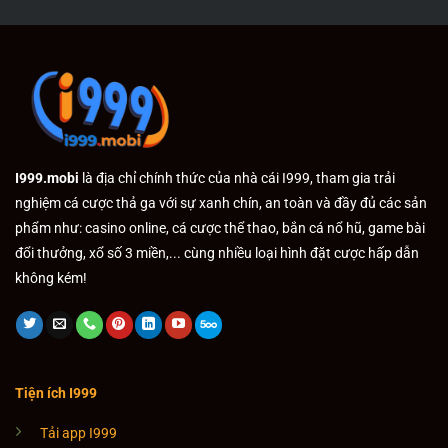
I999.mobi
là địa chỉ chính thức của nhà cái I999, tham gia trải
nghiệm cá cược thả ga với sự xanh chín, an toàn và đầy đủ các sản
phẩm như: casino online, cá cược thể thao, bắn cá nổ hũ, game bài
đổi thưởng, xổ số 3 miền,... cùng nhiều loại hình đặt cược hấp dẫn
không kém!
Tiện ích I999
Tải app I999