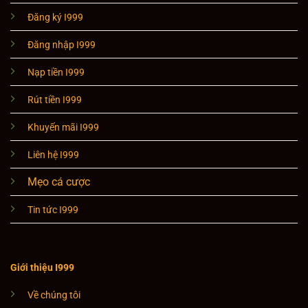
Đăng ký I999
Đăng nhập I999
Nạp tiền I999
Rút tiền I999
Khuyến mãi I999
Liên hệ I999
Mẹo cá cược
Tin tức I999
Giới thiệu I999
Về chúng tôi