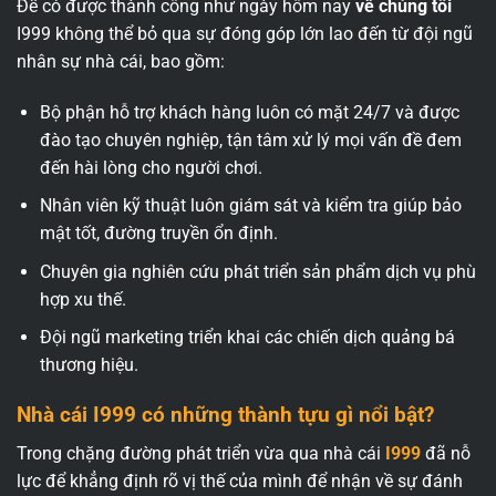
Để có được thành công như ngày hôm nay
về chúng tôi
I999 không thể bỏ qua sự đóng góp lớn lao đến từ đội ngũ
nhân sự nhà cái, bao gồm:
Bộ phận hỗ trợ khách hàng luôn có mặt 24/7 và được
đào tạo chuyên nghiệp, tận tâm xử lý mọi vấn đề đem
đến hài lòng cho người chơi.
Nhân viên kỹ thuật luôn giám sát và kiểm tra giúp bảo
mật tốt, đường truyền ổn định.
Chuyên gia nghiên cứu phát triển sản phẩm dịch vụ phù
hợp xu thế.
Đội ngũ marketing triển khai các chiến dịch quảng bá
thương hiệu.
Nhà cái I999 có những thành tựu gì nổi bật?
Trong chặng đường phát triển vừa qua nhà cái
I999
đã nỗ
lực để khẳng định rõ vị thế của mình để nhận về sự đánh